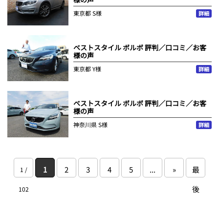
東京都
S様
詳細
ベストスタイル ボルボ 評判／口コミ／お客
様の声
東京都
Y様
詳細
ベストスタイル ボルボ 評判／口コミ／お客
様の声
神奈川県
S様
詳細
1
2
3
4
5
...
»
最
1 /
後
102