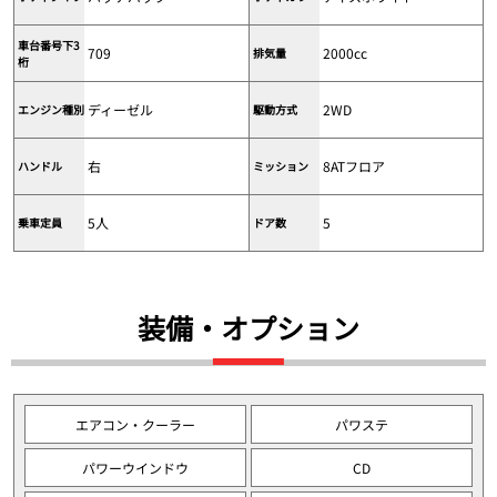
車台番号下3
709
2000cc
排気量
桁
ディーゼル
2WD
エンジン種別
駆動方式
右
8ATフロア
ハンドル
ミッション
5人
5
乗車定員
ドア数
装備・オプション
エアコン・クーラー
パワステ
パワーウインドウ
CD