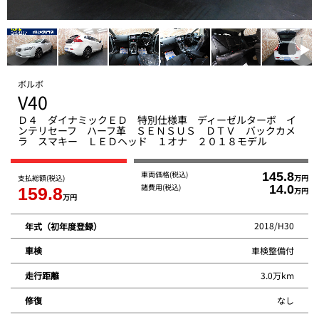
ボルボ
V40
Ｄ４ ダイナミックＥＤ 特別仕様車 ディーゼルターボ イ
ンテリセーフ ハーフ革 ＳＥＮＳＵＳ ＤＴＶ バックカメ
ラ スマキー ＬＥＤヘッド １オナ ２０１８モデル
車両価格
(税込)
145.8
支払総額
(税込)
万円
諸費用
(税込)
14.0
159.8
万円
万円
2018/H30
年式（初年度登録）
車検整備付
車検
3.0万km
走行距離
なし
修復