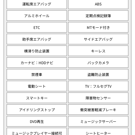
運転席エアバッグ
ABS
アルミホイール
定期点検記録簿
ETC
MTモード付き
助手席エアバッグ
サイドエアバッグ
横滑り防止装置
キーレス
カーナビ：HDDナビ
バックカメラ
禁煙車
盗難防止装置
電動シート
TV：フルセグTV
スマートキー
障害物センサー
アイドリングストップ
衝突被害軽減ブレーキ
DVD再生
ミュージックサーバー
ミュージックプレイヤー接続可
シートヒーター