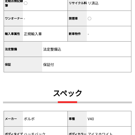
定期点検記録
◯
リ済込
リサイクル料
簿
-
◯
ワンオーナー
禁煙車
正規輸入車
-
輸入車属性
新車物件
法定整備込
法定整備
保証付
保証
スペック
ボルボ
V40
メーカー
車種
ハッチバック
アイスホワイト
ボディタイプ
ボディカラー