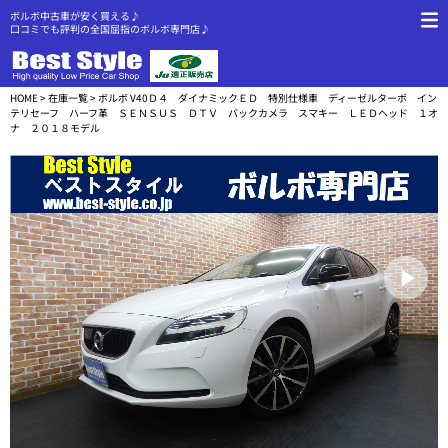
ボルボ中古車が安く買える♪
口コミでも評判の全国屈指のボルボ専門店♪
HOME
>
在庫一覧
> ボルボ V40Ｄ４ ダイナミックＥＤ 特別仕様車 ディーゼルターボ イン
テリセーフ ハーフ革 ＳＥＮＳＵＳ ＤＴＶ バックカメラ スマキー ＬＥＤヘッド １オ
ナ ２０１８モデル