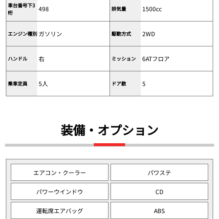
車台番号下3
498
1500cc
排気量
桁
ガソリン
2WD
エンジン種別
駆動方式
右
6ATフロア
ハンドル
ミッション
5人
5
乗車定員
ドア数
装備・オプション
エアコン・クーラー
パワステ
パワーウインドウ
CD
運転席エアバッグ
ABS