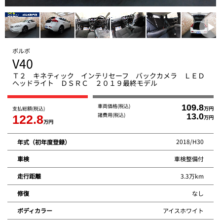
ボルボ
V40
Ｔ２ キネティック インテリセーフ バックカメラ ＬＥＤ
へッドライト ＤＳＲＣ ２０１９最終モデル
車両価格
(税込)
109.8
支払総額
(税込)
万円
諸費用
(税込)
13.0
122.8
万円
万円
2018/H30
年式（初年度登録）
車検整備付
車検
3.3万km
走行距離
なし
修復
アイスホワイト
ボディカラー