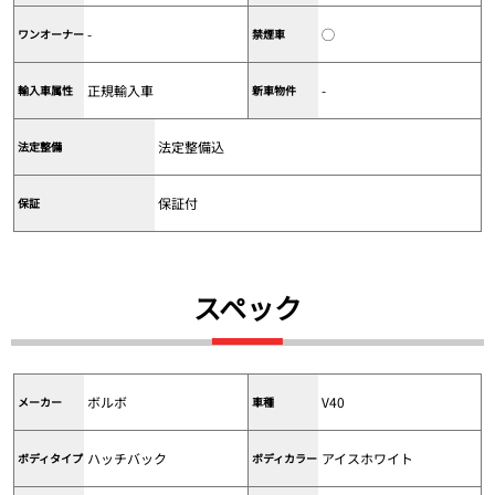
-
◯
ワンオーナー
禁煙車
正規輸入車
-
輸入車属性
新車物件
法定整備込
法定整備
保証付
保証
スペック
ボルボ
V40
メーカー
車種
ハッチバック
アイスホワイト
ボディタイプ
ボディカラー