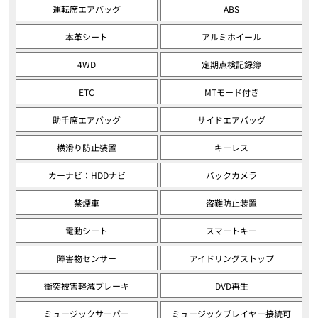
運転席エアバッグ
ABS
本革シート
アルミホイール
4WD
定期点検記録簿
ETC
MTモード付き
助手席エアバッグ
サイドエアバッグ
横滑り防止装置
キーレス
カーナビ：HDDナビ
バックカメラ
禁煙車
盗難防止装置
電動シート
スマートキー
障害物センサー
アイドリングストップ
衝突被害軽減ブレーキ
DVD再生
ミュージックサーバー
ミュージックプレイヤー接続可