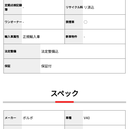
定期点検記録
-
リ済込
リサイクル料
簿
-
◯
ワンオーナー
禁煙車
正規輸入車
-
輸入車属性
新車物件
法定整備込
法定整備
保証付
保証
スペック
ボルボ
V40
メーカー
車種