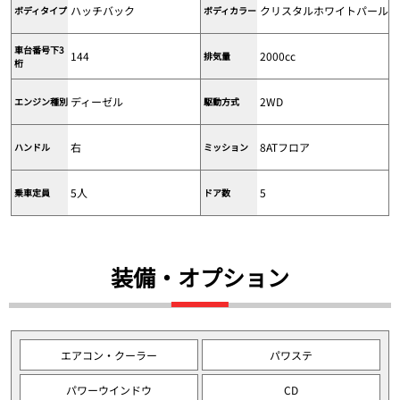
ハッチバック
クリスタルホワイトパール
ボディタイプ
ボディカラー
車台番号下3
144
2000cc
排気量
桁
ディーゼル
2WD
エンジン種別
駆動方式
右
8ATフロア
ハンドル
ミッション
5人
5
乗車定員
ドア数
装備・オプション
エアコン・クーラー
パワステ
パワーウインドウ
CD