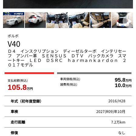
ボルボ
V40
Ｄ４ インスクリプション ディーゼルターボ インテリセー
フ アンバー革 ＳＥＮＳＵＳ ＤＴＶ バックカメラ スマ
ートキー ＬＥＤ ＤＳＲＣ ｈａｒｍａｎｋａｒｄｏｎ ２
０１７モデル
車両価格
(税込)
95.8
支払総額
(税込)
万円
諸費用
(税込)
10.0
105.8
万円
万円
2016/H28
年式（初年度登録）
2027(R09)年10月
車検
7.2万km
走行距離
なし
修復