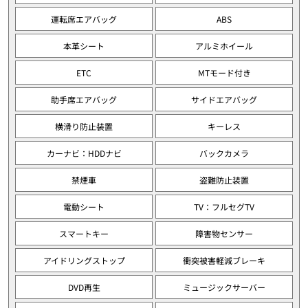
運転席エアバッグ
ABS
本革シート
アルミホイール
ETC
MTモード付き
助手席エアバッグ
サイドエアバッグ
横滑り防止装置
キーレス
カーナビ：HDDナビ
バックカメラ
禁煙車
盗難防止装置
電動シート
TV：フルセグTV
スマートキー
障害物センサー
アイドリングストップ
衝突被害軽減ブレーキ
DVD再生
ミュージックサーバー