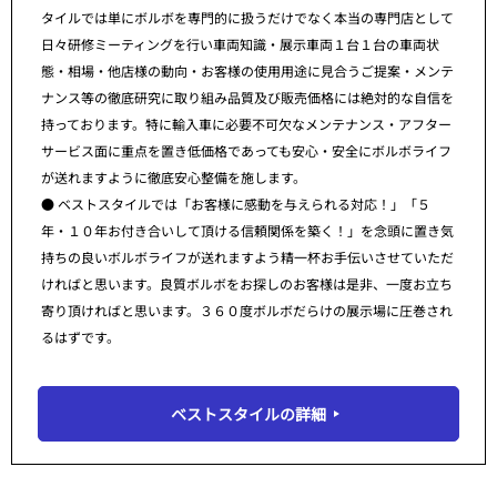
タイルでは単にボルボを専門的に扱うだけでなく本当の専門店として
日々研修ミーティングを行い車両知識・展示車両１台１台の車両状
態・相場・他店様の動向・お客様の使用用途に見合うご提案・メンテ
ナンス等の徹底研究に取り組み品質及び販売価格には絶対的な自信を
持っております。特に輸入車に必要不可欠なメンテナンス・アフター
サービス面に重点を置き低価格であっても安心・安全にボルボライフ
が送れますように徹底安心整備を施します。
● ベストスタイルでは「お客様に感動を与えられる対応！」「５
年・１０年お付き合いして頂ける信頼関係を築く！」を念頭に置き気
持ちの良いボルボライフが送れますよう精一杯お手伝いさせていただ
ければと思います。良質ボルボをお探しのお客様は是非、一度お立ち
寄り頂ければと思います。３６０度ボルボだらけの展示場に圧巻され
るはずです。
ベストスタイルの詳細