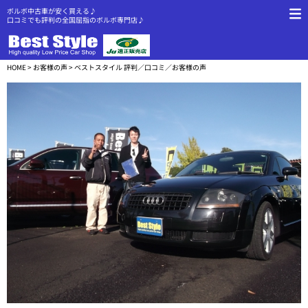
ボルボ中古車が安く買える♪
口コミでも評判の全国屈指のボルボ専門店♪
HOME
>
お客様の声
> ベストスタイル 評判／口コミ／お客様の声