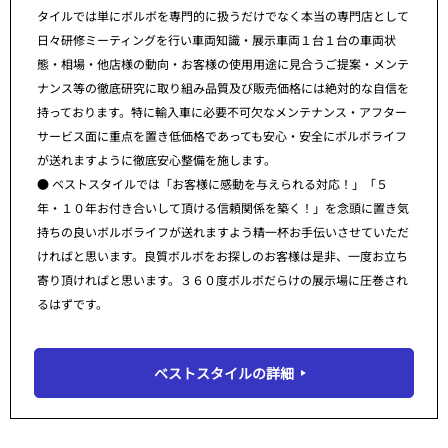
タイルでは単にボルボを専門的に扱うだけでなく本当の専門店として
日々研修ミーティングを行い車両知識・展示車両１台１台の車両状
態・相場・他店様の動向・お客様の使用用途に見合うご提案・メンテ
ナンス等の徹底研究に取り組み品質及び販売価格には絶対的な自信を
持っております。特に輸入車に必要不可欠なメンテナンス・アフター
サービス面に重点を置き低価格であっても安心・安全にボルボライフ
が送れますように徹底安心整備を施します。
● ベストスタイルでは「お客様に感動を与えられる対応！」「５
年・１０年お付き合いして頂ける信頼関係を築く！」を念頭に置き気
持ちの良いボルボライフが送れますよう精一杯お手伝いさせていただ
ければと思います。良質ボルボをお探しのお客様は是非、一度お立ち
寄り頂ければと思います。３６０度ボルボだらけの展示場に圧巻され
るはずです。
ベストスタイルの詳細