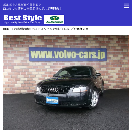
ボルボ中古車が安く買える♪
口コミでも評判の全国屈指のボルボ専門店♪
HOME
>
お客様の声
> ベストスタイル 評判／口コミ／お客様の声