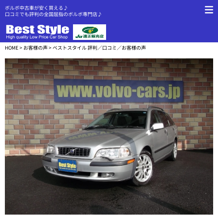
ボルボ中古車が安く買える♪
口コミでも評判の全国屈指のボルボ専門店♪
HOME
>
お客様の声
> ベストスタイル 評判／口コミ／お客様の声