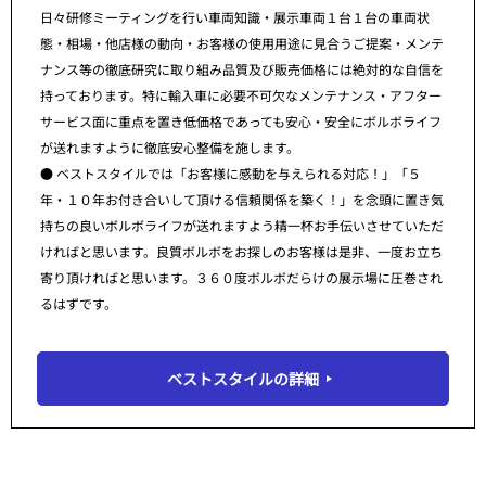
日々研修ミーティングを行い車両知識・展示車両１台１台の車両状
態・相場・他店様の動向・お客様の使用用途に見合うご提案・メンテ
ナンス等の徹底研究に取り組み品質及び販売価格には絶対的な自信を
持っております。特に輸入車に必要不可欠なメンテナンス・アフター
サービス面に重点を置き低価格であっても安心・安全にボルボライフ
が送れますように徹底安心整備を施します。
● ベストスタイルでは「お客様に感動を与えられる対応！」「５
年・１０年お付き合いして頂ける信頼関係を築く！」を念頭に置き気
持ちの良いボルボライフが送れますよう精一杯お手伝いさせていただ
ければと思います。良質ボルボをお探しのお客様は是非、一度お立ち
寄り頂ければと思います。３６０度ボルボだらけの展示場に圧巻され
るはずです。
ベストスタイルの詳細