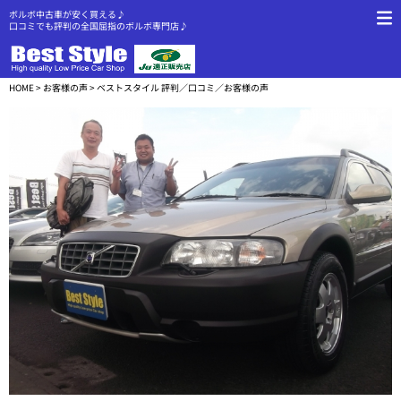
ボルボ中古車が安く買える♪
口コミでも評判の全国屈指のボルボ専門店♪
HOME
>
お客様の声
> ベストスタイル 評判／口コミ／お客様の声