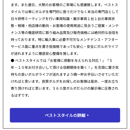
ます。また連日、大勢のお客様のご来場にも感謝致します。ベストス
タイルでは単にボルボを専門的に扱うだけでなく本当の専門店として
日々研修ミーティングを行い車両知識・展示車両１台１台の車両状
態・相場・他店様の動向・お客様の使用用途に見合うご提案・メンテ
ナンス等の徹底研究に取り組み品質及び販売価格には絶対的な自信を
持っております。特に輸入車に必要不可欠なメンテナンス・アフター
サービス面に重点を置き低価格であっても安心・安全にボルボライフ
が送れますように徹底安心整備を施します。
● ベストスタイルでは「お客様に感動を与えられる対応！」「５
年・１０年お付き合いして頂ける信頼関係を築く！」を念頭に置き気
持ちの良いボルボライフが送れますよう精一杯お手伝いさせていただ
ければと思います。良質ボルボをお探しのお客様は是非、一度お立ち
寄り頂ければと思います。３６０度ボルボだらけの展示場に圧巻され
るはずです。
ベストスタイルの詳細