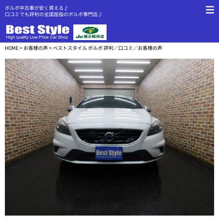
ボルボ中古車が安く買える♪
口コミでも評判の全国屈指のボルボ専門店♪
HOME
>
お客様の声
> ベストスタイル ボルボ 評判／口コミ／お客様の声