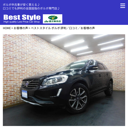
ボルボ中古車が安く買える♪
口コミでも評判の全国屈指のボルボ専門店♪
HOME
>
お客様の声
> ベストスタイル ボルボ 評判／口コミ／お客様の声