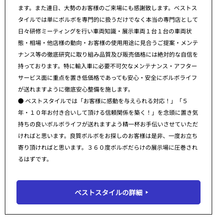
ます。また連日、大勢のお客様のご来場にも感謝致します。ベストス
タイルでは単にボルボを専門的に扱うだけでなく本当の専門店として
日々研修ミーティングを行い車両知識・展示車両１台１台の車両状
態・相場・他店様の動向・お客様の使用用途に見合うご提案・メンテ
ナンス等の徹底研究に取り組み品質及び販売価格には絶対的な自信を
持っております。特に輸入車に必要不可欠なメンテナンス・アフター
サービス面に重点を置き低価格であっても安心・安全にボルボライフ
が送れますように徹底安心整備を施します。
● ベストスタイルでは「お客様に感動を与えられる対応！」「５
年・１０年お付き合いして頂ける信頼関係を築く！」を念頭に置き気
持ちの良いボルボライフが送れますよう精一杯お手伝いさせていただ
ければと思います。良質ボルボをお探しのお客様は是非、一度お立ち
寄り頂ければと思います。３６０度ボルボだらけの展示場に圧巻され
るはずです。
ベストスタイルの詳細