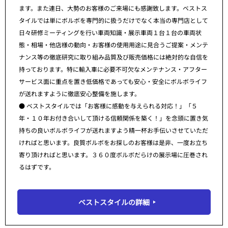
ます。また連日、大勢のお客様のご来場にも感謝致します。ベストス
タイルでは単にボルボを専門的に扱うだけでなく本当の専門店として
日々研修ミーティングを行い車両知識・展示車両１台１台の車両状
態・相場・他店様の動向・お客様の使用用途に見合うご提案・メンテ
ナンス等の徹底研究に取り組み品質及び販売価格には絶対的な自信を
持っております。特に輸入車に必要不可欠なメンテナンス・アフター
サービス面に重点を置き低価格であっても安心・安全にボルボライフ
が送れますように徹底安心整備を施します。
● ベストスタイルでは「お客様に感動を与えられる対応！」「５
年・１０年お付き合いして頂ける信頼関係を築く！」を念頭に置き気
持ちの良いボルボライフが送れますよう精一杯お手伝いさせていただ
ければと思います。良質ボルボをお探しのお客様は是非、一度お立ち
寄り頂ければと思います。３６０度ボルボだらけの展示場に圧巻され
るはずです。
ベストスタイルの詳細