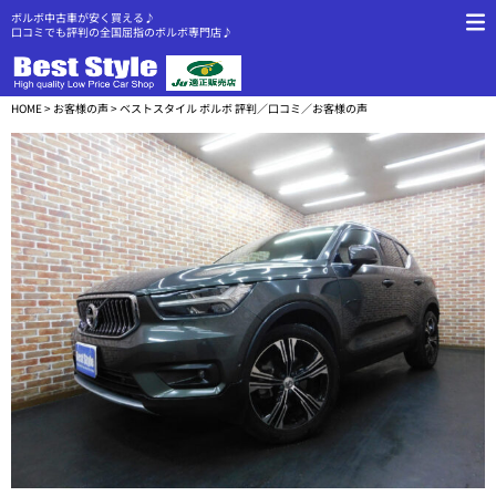
ボルボ中古車が安く買える♪
口コミでも評判の全国屈指のボルボ専門店♪
HOME
>
お客様の声
> ベストスタイル ボルボ 評判／口コミ／お客様の声