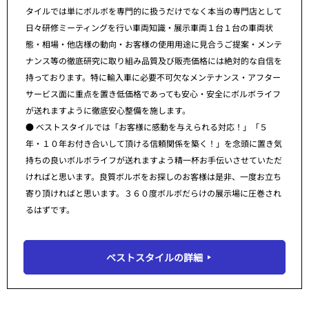
タイルでは単にボルボを専門的に扱うだけでなく本当の専門店として
日々研修ミーティングを行い車両知識・展示車両１台１台の車両状
態・相場・他店様の動向・お客様の使用用途に見合うご提案・メンテ
ナンス等の徹底研究に取り組み品質及び販売価格には絶対的な自信を
持っております。特に輸入車に必要不可欠なメンテナンス・アフター
サービス面に重点を置き低価格であっても安心・安全にボルボライフ
が送れますように徹底安心整備を施します。
● ベストスタイルでは「お客様に感動を与えられる対応！」「５
年・１０年お付き合いして頂ける信頼関係を築く！」を念頭に置き気
持ちの良いボルボライフが送れますよう精一杯お手伝いさせていただ
ければと思います。良質ボルボをお探しのお客様は是非、一度お立ち
寄り頂ければと思います。３６０度ボルボだらけの展示場に圧巻され
るはずです。
ベストスタイルの詳細