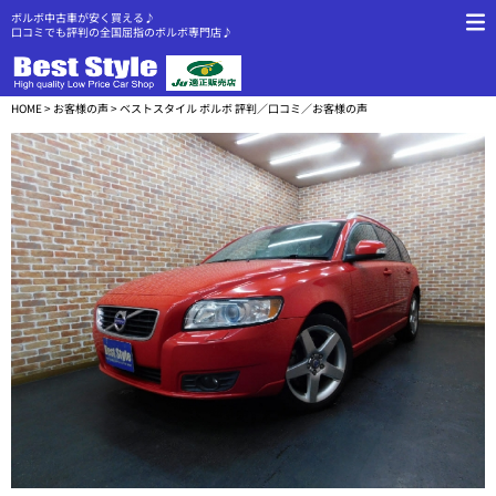
ボルボ中古車が安く買える♪
口コミでも評判の全国屈指のボルボ専門店♪
HOME
>
お客様の声
> ベストスタイル ボルボ 評判／口コミ／お客様の声