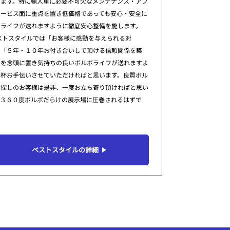
ります。特に輸入車に必要不可欠なメンテナンス・アフ
サービス面に重点を置き低価格であっても安心・安全に
ボライフが送れますように徹底安心整備を施します。
ストスタイルでは「お客様に感動を与えられる対
」「５年・１０年お付き合いして頂ける信頼関係を築
」を念頭に置き気持ちの良いボルボライフが送れますよ
一杯お手伝いさせていただければと思います。良質ボル
お探しのお客様は是非、一度お立ち寄り頂ければと思い
。３６０度ボルボだらけの展示場に圧巻されるはずで
ベストスタイルの詳細