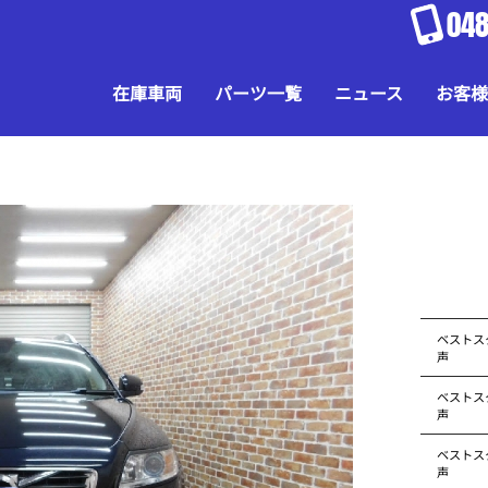
048
在庫車両
パーツ一覧
ニュース
お客様
ベストス
声
ベストス
声
ベストス
声