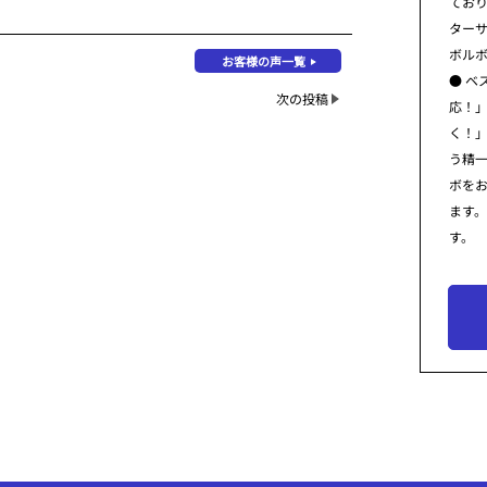
てお
ター
ボル
お客様の声一覧
● ベ
次の投稿
応！
く！
う精
ボを
ます
す。