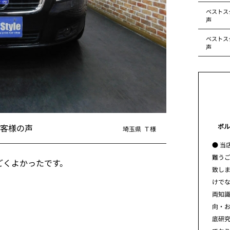
ベストス
声
ベストス
声
ボル
お客様の声
埼玉県
Ｔ様
● 当
難う
ごくよかったです。
致し
けで
両知
向・
底研