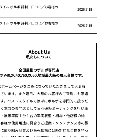
タイル ボルボ 評判／口コミ／お客様の
2026.7.18
タイル ボルボ 評判／口コミ／お客様の
2026.7.15
About Us
私たちについて
全国屈指のボルボ専門店
ボV40,XC40,V60,XC60,地域最大級の展示台数です。
店ホームページをご覧になっていただきまして大変有
ございます。また連日、大勢のお客様のご来場にも感謝
ます。ベストスタイルでは単にボルボを専門的に扱うだ
なく本当の専門店として日々研修ミーティングを行い車
識・展示車両１台１台の車両状態・相場・他店様の動
お客様の使用用途に見合うご提案・メンテナンス等の徹
究に取り組み品質及び販売価格には絶対的な自信を持っ