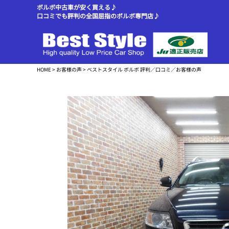
ボルボ中古車が安く買える♪
口コミでも評判の全国屈指のボルボ専門店♪
HOME
>
お客様の声
> ベストスタイル ボルボ 評判／口コミ／お客様の声