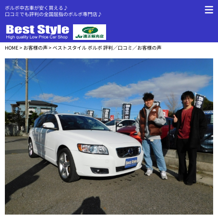
ボルボ中古車が安く買える♪
口コミでも評判の全国屈指のボルボ専門店♪
HOME
>
お客様の声
> ベストスタイル ボルボ 評判／口コミ／お客様の声