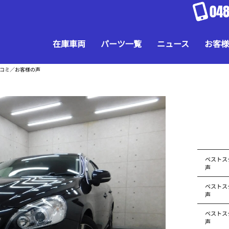
048
在庫車両
パーツ一覧
ニュース
お客様
口コミ／お客様の声
ベストス
声
ベストス
声
ベストス
声