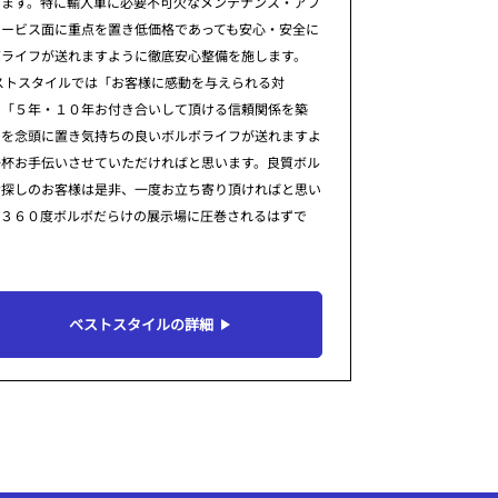
ります。特に輸入車に必要不可欠なメンテナンス・アフ
サービス面に重点を置き低価格であっても安心・安全に
ボライフが送れますように徹底安心整備を施します。
ストスタイルでは「お客様に感動を与えられる対
」「５年・１０年お付き合いして頂ける信頼関係を築
」を念頭に置き気持ちの良いボルボライフが送れますよ
一杯お手伝いさせていただければと思います。良質ボル
お探しのお客様は是非、一度お立ち寄り頂ければと思い
。３６０度ボルボだらけの展示場に圧巻されるはずで
ベストスタイルの詳細