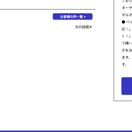
てお
ター
ボル
お客様の声一覧
● ベ
次の投稿
応！
く！
う精
ボを
ます
す。