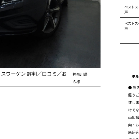
ベストス
声
ベストス
声
クスワーゲン 評判／口コミ／お
神奈川県
ボル
Ｓ様
● 当
難う
致し
けで
両知
向・
底研