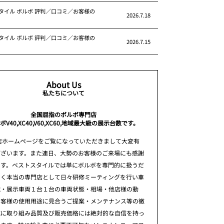
タイル ボルボ 評判／口コミ／お客様の
2026.7.18
タイル ボルボ 評判／口コミ／お客様の
2026.7.15
About Us
私たちについて
全国屈指のボルボ専門店
ボV40,XC40,V60,XC60,地域最大級の展示台数です。
店ホームページをご覧になっていただきまして大変有
ございます。また連日、大勢のお客様のご来場にも感謝
ます。ベストスタイルでは単にボルボを専門的に扱うだ
なく本当の専門店として日々研修ミーティングを行い車
識・展示車両１台１台の車両状態・相場・他店様の動
お客様の使用用途に見合うご提案・メンテナンス等の徹
究に取り組み品質及び販売価格には絶対的な自信を持っ