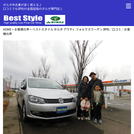
ボルボ中古車が安く買える♪
口コミでも評判の全国屈指のボルボ専門店♪
HOME
>
お客様の声
> ベストスタイル ボルボ アウディ フォルクスワーゲン 評判／口コミ／お客
様の声