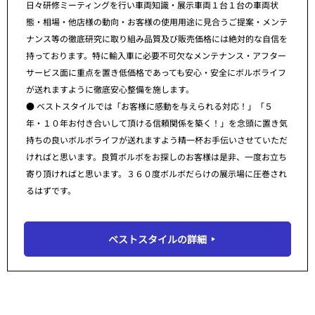
日々研修ミーティングを行い車両知識・展示車両１台１台の車両状
態・相場・他店様の動向・お客様の使用用途に見合うご提案・メンテ
ナンス等の徹底研究に取り組み品質及び販売価格には絶対的な自信を
持っております。特に輸入車に必要不可欠なメンテナンス・アフター
サービス面に重点を置き低価格であっても安心・安全にボルボライフ
が送れますように徹底安心整備を施します。
● ベストスタイルでは「お客様に感動を与えられる対応！」「５
年・１０年お付き合いして頂ける信頼関係を築く！」を念頭に置き気
持ちの良いボルボライフが送れますよう精一杯お手伝いさせていただ
ければと思います。良質ボルボをお探しのお客様は是非、一度お立ち
寄り頂ければと思います。３６０度ボルボだらけの展示場に圧巻され
るはずです。
ベストスタイルの詳細