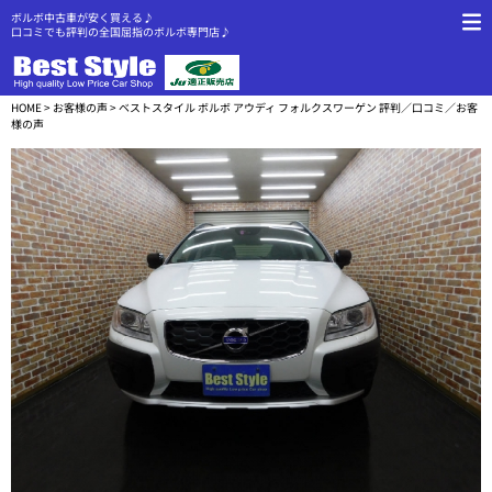
ボルボ中古車が安く買える♪
口コミでも評判の全国屈指のボルボ専門店♪
HOME
>
お客様の声
> ベストスタイル ボルボ アウディ フォルクスワーゲン 評判／口コミ／お客
様の声