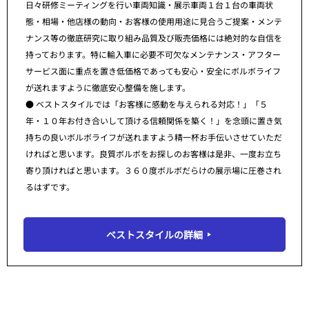
日々研修ミーティングを行い車両知識・展示車両１台１台の車両状
態・相場・他店様の動向・お客様の使用用途に見合うご提案・メンテ
ナンス等の徹底研究に取り組み品質及び販売価格には絶対的な自信を
持っております。特に輸入車に必要不可欠なメンテナンス・アフター
サービス面に重点を置き低価格であっても安心・安全にボルボライフ
が送れますように徹底安心整備を施します。
● ベストスタイルでは「お客様に感動を与えられる対応！」「５
年・１０年お付き合いして頂ける信頼関係を築く！」を念頭に置き気
持ちの良いボルボライフが送れますよう精一杯お手伝いさせていただ
ければと思います。良質ボルボをお探しのお客様は是非、一度お立ち
寄り頂ければと思います。３６０度ボルボだらけの展示場に圧巻され
るはずです。
ベストスタイルの詳細