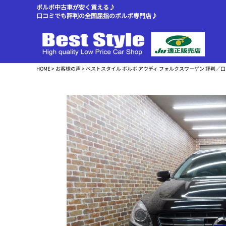
ボルボ中古車が安く買える♪
口コミでも評判の全国屈指のボルボ専門店♪
HOME
>
お客様の声
> ベストスタイル ボルボ アウディ フォルクスワーゲン 評判／