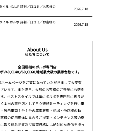
タイル ボルボ 評判／口コミ／お客様の
2026.7.18
タイル ボルボ 評判／口コミ／お客様の
2026.7.15
About Us
私たちについて
全国屈指のボルボ専門店
ボV40,XC40,V60,XC60,地域最大級の展示台数です。
店ホームページをご覧になっていただきまして大変有
ございます。また連日、大勢のお客様のご来場にも感謝
ます。ベストスタイルでは単にボルボを専門的に扱うだ
なく本当の専門店として日々研修ミーティングを行い車
識・展示車両１台１台の車両状態・相場・他店様の動
お客様の使用用途に見合うご提案・メンテナンス等の徹
究に取り組み品質及び販売価格には絶対的な自信を持っ