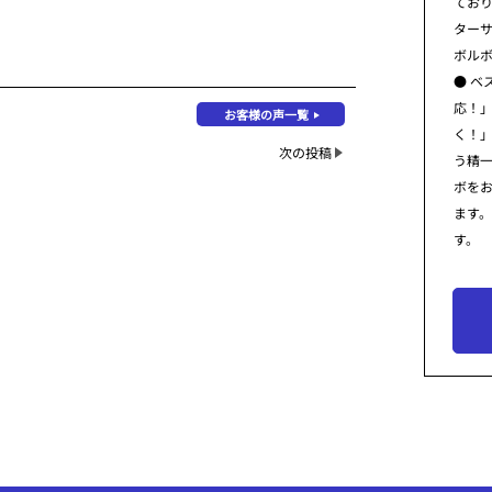
てお
ター
ボル
● ベ
応！
お客様の声一覧
く！
次の投稿
う精
ボを
ます
す。