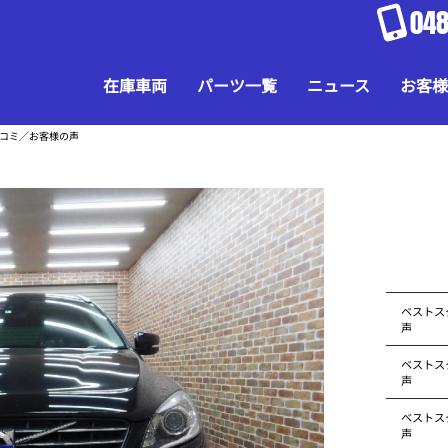
048
在庫車両
パーツ一覧
ニュース
お客様
口コミ／お客様の声
ベストス
声
ベストス
声
ベストス
声