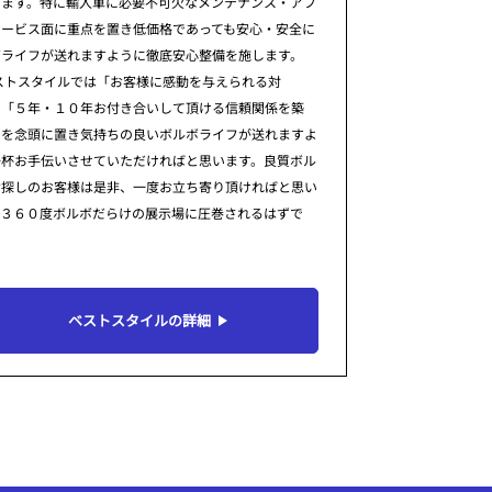
ります。特に輸入車に必要不可欠なメンテナンス・アフ
サービス面に重点を置き低価格であっても安心・安全に
ボライフが送れますように徹底安心整備を施します。
ストスタイルでは「お客様に感動を与えられる対
」「５年・１０年お付き合いして頂ける信頼関係を築
」を念頭に置き気持ちの良いボルボライフが送れますよ
一杯お手伝いさせていただければと思います。良質ボル
お探しのお客様は是非、一度お立ち寄り頂ければと思い
。３６０度ボルボだらけの展示場に圧巻されるはずで
ベストスタイルの詳細