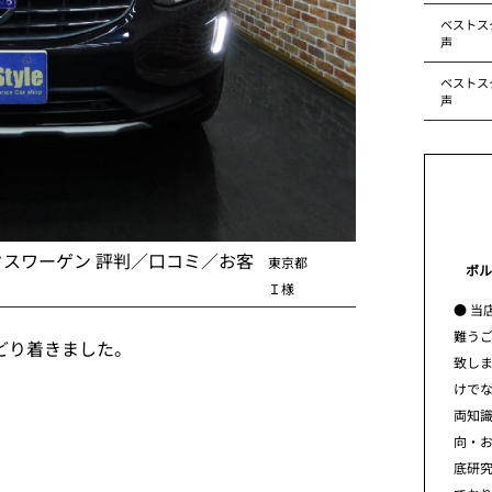
ベストス
声
ベストス
声
クスワーゲン 評判／口コミ／お客
東京都
ボル
Ｉ様
● 当
難う
どり着きました。
致し
けで
両知
向・
底研