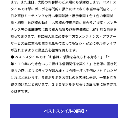
ます。また連日、大勢のお客様のご来場にも感謝致します。ベストス
タイルでは単にボルボを専門的に扱うだけでなく本当の専門店として
日々研修ミーティングを行い車両知識・展示車両１台１台の車両状
態・相場・他店様の動向・お客様の使用用途に見合うご提案・メンテ
ナンス等の徹底研究に取り組み品質及び販売価格には絶対的な自信を
持っております。特に輸入車に必要不可欠なメンテナンス・アフター
サービス面に重点を置き低価格であっても安心・安全にボルボライフ
が送れますように徹底安心整備を施します。
● ベストスタイルでは「お客様に感動を与えられる対応！」「５
年・１０年お付き合いして頂ける信頼関係を築く！」を念頭に置き気
持ちの良いボルボライフが送れますよう精一杯お手伝いさせていただ
ければと思います。良質ボルボをお探しのお客様は是非、一度お立ち
寄り頂ければと思います。３６０度ボルボだらけの展示場に圧巻され
るはずです。
ベストスタイルの詳細