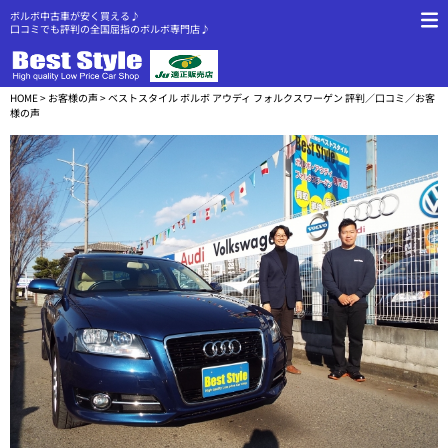
ボルボ中古車が安く買える♪
口コミでも評判の全国屈指のボルボ専門店♪
HOME
>
お客様の声
> ベストスタイル ボルボ アウディ フォルクスワーゲン 評判／口コミ／お客
様の声