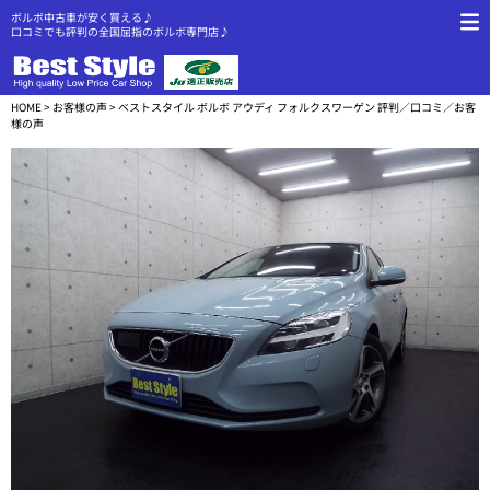
ボルボ中古車が安く買える♪
口コミでも評判の全国屈指のボルボ専門店♪
HOME
>
お客様の声
> ベストスタイル ボルボ アウディ フォルクスワーゲン 評判／口コミ／お客
様の声