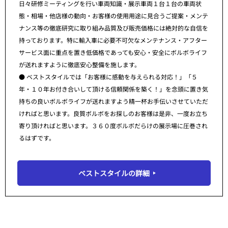
日々研修ミーティングを行い車両知識・展示車両１台１台の車両状
態・相場・他店様の動向・お客様の使用用途に見合うご提案・メンテ
ナンス等の徹底研究に取り組み品質及び販売価格には絶対的な自信を
持っております。特に輸入車に必要不可欠なメンテナンス・アフター
サービス面に重点を置き低価格であっても安心・安全にボルボライフ
が送れますように徹底安心整備を施します。
● ベストスタイルでは「お客様に感動を与えられる対応！」「５
年・１０年お付き合いして頂ける信頼関係を築く！」を念頭に置き気
持ちの良いボルボライフが送れますよう精一杯お手伝いさせていただ
ければと思います。良質ボルボをお探しのお客様は是非、一度お立ち
寄り頂ければと思います。３６０度ボルボだらけの展示場に圧巻され
るはずです。
ベストスタイルの詳細