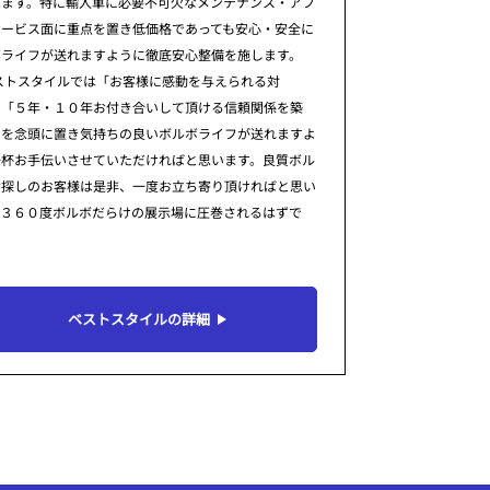
ります。特に輸入車に必要不可欠なメンテナンス・アフ
サービス面に重点を置き低価格であっても安心・安全に
ボライフが送れますように徹底安心整備を施します。
ストスタイルでは「お客様に感動を与えられる対
」「５年・１０年お付き合いして頂ける信頼関係を築
」を念頭に置き気持ちの良いボルボライフが送れますよ
一杯お手伝いさせていただければと思います。良質ボル
お探しのお客様は是非、一度お立ち寄り頂ければと思い
。３６０度ボルボだらけの展示場に圧巻されるはずで
ベストスタイルの詳細