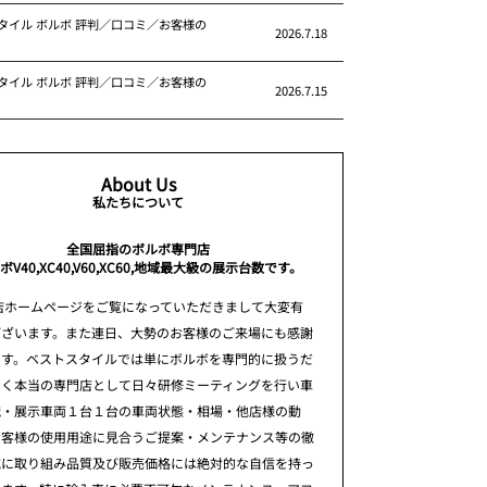
タイル ボルボ 評判／口コミ／お客様の
2026.7.18
タイル ボルボ 評判／口コミ／お客様の
2026.7.15
About Us
私たちについて
全国屈指のボルボ専門店
ボV40,XC40,V60,XC60,地域最大級の展示台数です。
店ホームページをご覧になっていただきまして大変有
ございます。また連日、大勢のお客様のご来場にも感謝
ます。ベストスタイルでは単にボルボを専門的に扱うだ
なく本当の専門店として日々研修ミーティングを行い車
識・展示車両１台１台の車両状態・相場・他店様の動
お客様の使用用途に見合うご提案・メンテナンス等の徹
究に取り組み品質及び販売価格には絶対的な自信を持っ