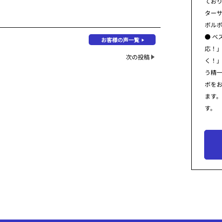
てお
ター
ボル
● ベ
お客様の声一覧
応！
次の投稿
く！
う精
ボを
ます
す。