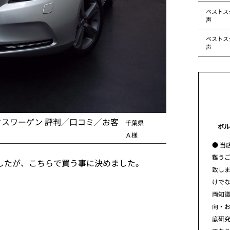
ベストス
声
ベストス
声
クスワーゲン 評判／口コミ／お客
千葉県
ボル
Ａ様
● 当
難う
したが、こちらで買う事に決めました。
致し
けで
両知
向・
底研