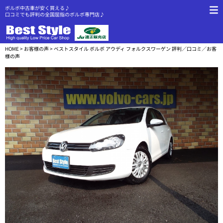
ボルボ中古車が安く買える♪
口コミでも評判の全国屈指のボルボ専門店♪
HOME
>
お客様の声
> ベストスタイル ボルボ アウディ フォルクスワーゲン 評判／口コミ／お客
様の声