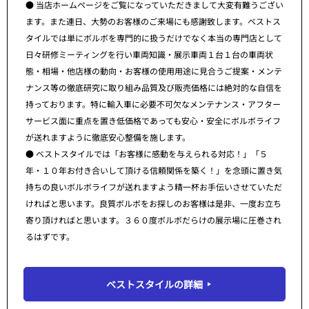
● 当店ホームページをご覧になっていただきまして大変有難うござい
ます。また連日、大勢のお客様のご来場にも感謝致します。ベストス
タイルでは単にボルボを専門的に扱うだけでなく本当の専門店として
日々研修ミーティングを行い車両知識・展示車両１台１台の車両状
態・相場・他店様の動向・お客様の使用用途に見合うご提案・メンテ
ナンス等の徹底研究に取り組み品質及び販売価格には絶対的な自信を
持っております。特に輸入車に必要不可欠なメンテナンス・アフター
サービス面に重点を置き低価格であっても安心・安全にボルボライフ
が送れますように徹底安心整備を施します。
● ベストスタイルでは「お客様に感動を与えられる対応！」「５
年・１０年お付き合いして頂ける信頼関係を築く！」を念頭に置き気
持ちの良いボルボライフが送れますよう精一杯お手伝いさせていただ
ければと思います。良質ボルボをお探しのお客様は是非、一度お立ち
寄り頂ければと思います。３６０度ボルボだらけの展示場に圧巻され
るはずです。
ベストスタイルの詳細