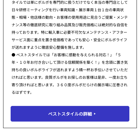
タイルでは単にボルボを専門的に扱うだけでなく本当の専門店として
日々研修ミーティングを行い車両知識・展示車両１台１台の車両状
態・相場・他店様の動向・お客様の使用用途に見合うご提案・メンテ
ナンス等の徹底研究に取り組み品質及び販売価格には絶対的な自信を
持っております。特に輸入車に必要不可欠なメンテナンス・アフター
サービス面に重点を置き低価格であっても安心・安全にボルボライフ
が送れますように徹底安心整備を施します。
● ベストスタイルでは「お客様に感動を与えられる対応！」「５
年・１０年お付き合いして頂ける信頼関係を築く！」を念頭に置き気
持ちの良いボルボライフが送れますよう精一杯お手伝いさせていただ
ければと思います。良質ボルボをお探しのお客様は是非、一度お立ち
寄り頂ければと思います。３６０度ボルボだらけの展示場に圧巻され
るはずです。
ベストスタイルの詳細