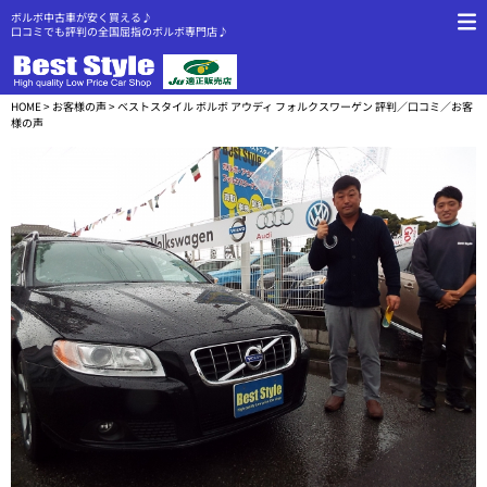
ボルボ中古車が安く買える♪
口コミでも評判の全国屈指のボルボ専門店♪
HOME
>
お客様の声
> ベストスタイル ボルボ アウディ フォルクスワーゲン 評判／口コミ／お客
様の声