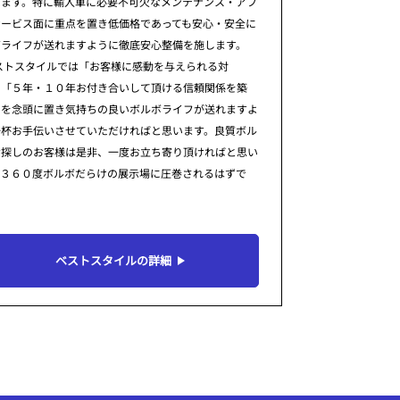
ります。特に輸入車に必要不可欠なメンテナンス・アフ
サービス面に重点を置き低価格であっても安心・安全に
ボライフが送れますように徹底安心整備を施します。
ストスタイルでは「お客様に感動を与えられる対
」「５年・１０年お付き合いして頂ける信頼関係を築
」を念頭に置き気持ちの良いボルボライフが送れますよ
一杯お手伝いさせていただければと思います。良質ボル
お探しのお客様は是非、一度お立ち寄り頂ければと思い
。３６０度ボルボだらけの展示場に圧巻されるはずで
ベストスタイルの詳細