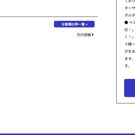
てお
ター
ボル
● ベ
お客様の声一覧
応！
次の投稿
く！
う精
ボを
ます
す。