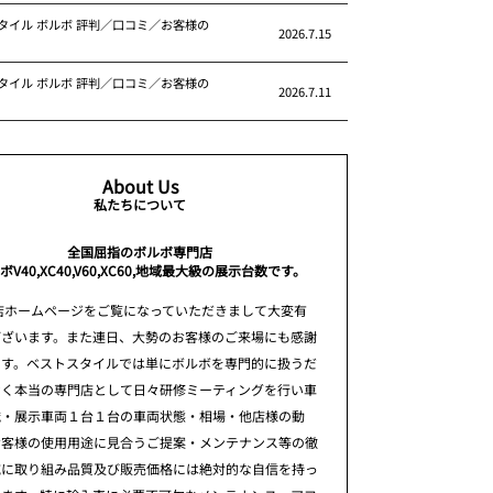
タイル ボルボ 評判／口コミ／お客様の
2026.7.15
タイル ボルボ 評判／口コミ／お客様の
2026.7.11
About Us
私たちについて
全国屈指のボルボ専門店
ボV40,XC40,V60,XC60,地域最大級の展示台数です。
店ホームページをご覧になっていただきまして大変有
ございます。また連日、大勢のお客様のご来場にも感謝
ます。ベストスタイルでは単にボルボを専門的に扱うだ
なく本当の専門店として日々研修ミーティングを行い車
識・展示車両１台１台の車両状態・相場・他店様の動
お客様の使用用途に見合うご提案・メンテナンス等の徹
究に取り組み品質及び販売価格には絶対的な自信を持っ