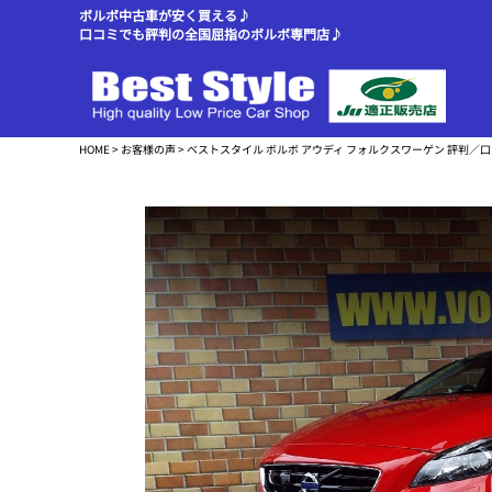
ボルボ中古車が安く買える♪
口コミでも評判の全国屈指のボルボ専門店♪
HOME
>
お客様の声
> ベストスタイル ボルボ アウディ フォルクスワーゲン 評判／