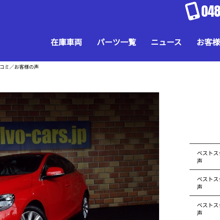
048
在庫車両
パーツ一覧
ニュース
お客様
口コミ／お客様の声
ベストス
声
ベストス
声
ベストス
声