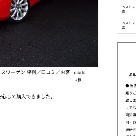
ベストス
声
ベストス
声
クスワーゲン 評判／口コミ／お客
山梨県
ボル
Ｋ様
● 当
難う
安心して購入できました。
致し
けで
両知
向・
底研