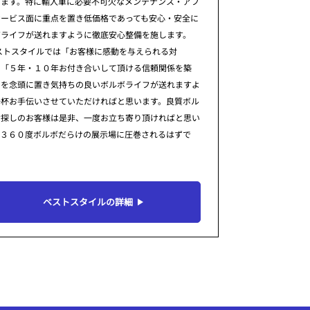
ります。特に輸入車に必要不可欠なメンテナンス・アフ
サービス面に重点を置き低価格であっても安心・安全に
ボライフが送れますように徹底安心整備を施します。
ストスタイルでは「お客様に感動を与えられる対
」「５年・１０年お付き合いして頂ける信頼関係を築
」を念頭に置き気持ちの良いボルボライフが送れますよ
一杯お手伝いさせていただければと思います。良質ボル
お探しのお客様は是非、一度お立ち寄り頂ければと思い
。３６０度ボルボだらけの展示場に圧巻されるはずで
ベストスタイルの詳細