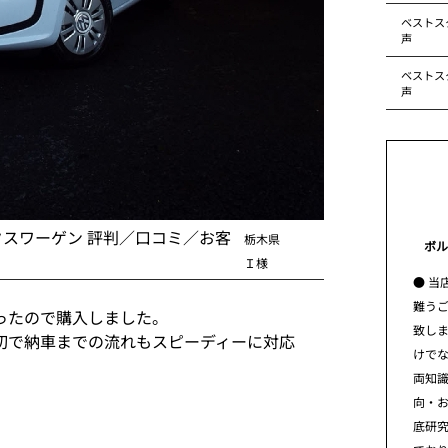
ベストス
声
ベストス
声
クスワーゲン 評判／口コミ／お客
栃木県
ボル
Ｉ様
● 当
難う
ったので購入しました。
致し
切で納車までの流れもスピーディーに対応
けで
両知
向・
底研