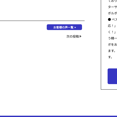
てお
ター
ボル
● ベ
応！
お客様の声一覧
く！
次の投稿
う精
ボを
ます
す。