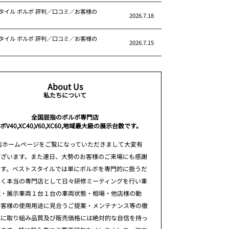
タイル ボルボ 評判／口コミ／お客様の
2026.7.18
タイル ボルボ 評判／口コミ／お客様の
2026.7.15
About Us
私たちについて
全国屈指のボルボ専門店
ボV40,XC40,V60,XC60,地域最大級の展示台数です。
店ホームページをご覧になっていただきまして大変有
ございます。また連日、大勢のお客様のご来場にも感謝
ます。ベストスタイルでは単にボルボを専門的に扱うだ
なく本当の専門店として日々研修ミーティングを行い車
識・展示車両１台１台の車両状態・相場・他店様の動
お客様の使用用途に見合うご提案・メンテナンス等の徹
究に取り組み品質及び販売価格には絶対的な自信を持っ