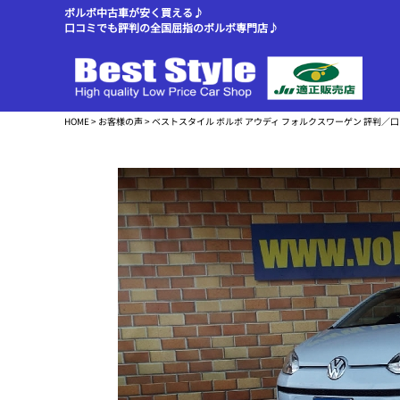
ボルボ中古車が安く買える♪
口コミでも評判の全国屈指のボルボ専門店♪
HOME
>
お客様の声
> ベストスタイル ボルボ アウディ フォルクスワーゲン 評判／