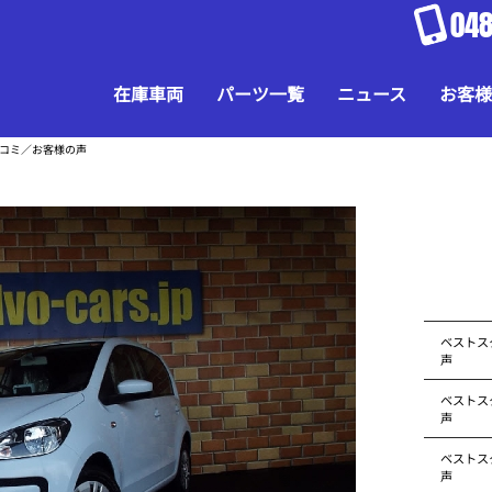
048
在庫車両
パーツ一覧
ニュース
お客様
口コミ／お客様の声
ベストス
声
ベストス
声
ベストス
声