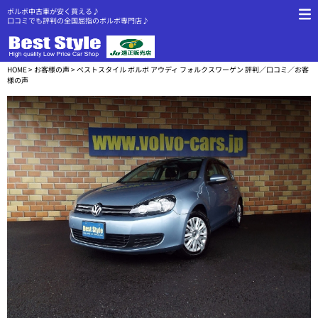
ボルボ中古車が安く買える♪
口コミでも評判の全国屈指のボルボ専門店♪
HOME
>
お客様の声
> ベストスタイル ボルボ アウディ フォルクスワーゲン 評判／口コミ／お客
様の声