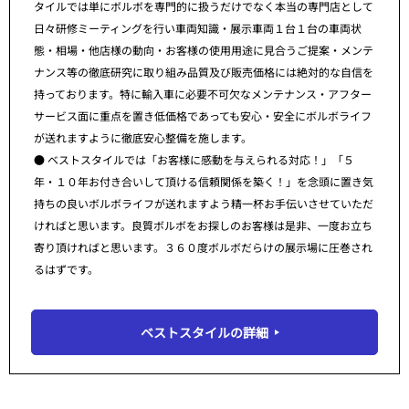
タイルでは単にボルボを専門的に扱うだけでなく本当の専門店として
日々研修ミーティングを行い車両知識・展示車両１台１台の車両状
態・相場・他店様の動向・お客様の使用用途に見合うご提案・メンテ
ナンス等の徹底研究に取り組み品質及び販売価格には絶対的な自信を
持っております。特に輸入車に必要不可欠なメンテナンス・アフター
サービス面に重点を置き低価格であっても安心・安全にボルボライフ
が送れますように徹底安心整備を施します。
● ベストスタイルでは「お客様に感動を与えられる対応！」「５
年・１０年お付き合いして頂ける信頼関係を築く！」を念頭に置き気
持ちの良いボルボライフが送れますよう精一杯お手伝いさせていただ
ければと思います。良質ボルボをお探しのお客様は是非、一度お立ち
寄り頂ければと思います。３６０度ボルボだらけの展示場に圧巻され
るはずです。
ベストスタイルの詳細