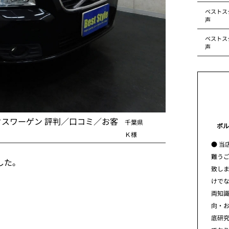
ベストス
声
ベストス
声
クスワーゲン 評判／口コミ／お客
千葉県
ボル
Ｋ様
● 当
難う
した。
致し
けで
両知
向・
底研