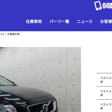
048
在庫車両
パーツ一覧
ニュース
お客様
口コミ／お客様の声
ベストス
声
ベストス
声
ベストス
声