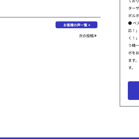
てお
ター
ボル
● ベ
お客様の声一覧
応！
次の投稿
く！
う精
ボを
ます
す。