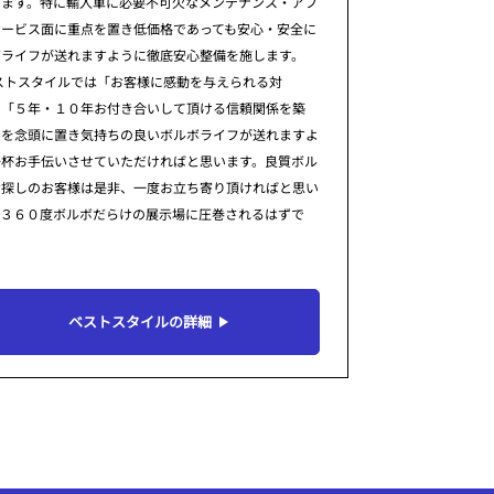
ります。特に輸入車に必要不可欠なメンテナンス・アフ
サービス面に重点を置き低価格であっても安心・安全に
ボライフが送れますように徹底安心整備を施します。
ストスタイルでは「お客様に感動を与えられる対
」「５年・１０年お付き合いして頂ける信頼関係を築
」を念頭に置き気持ちの良いボルボライフが送れますよ
一杯お手伝いさせていただければと思います。良質ボル
お探しのお客様は是非、一度お立ち寄り頂ければと思い
。３６０度ボルボだらけの展示場に圧巻されるはずで
ベストスタイルの詳細