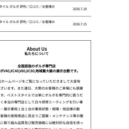
タイル ボルボ 評判／口コミ／お客様の
2026.7.18
タイル ボルボ 評判／口コミ／お客様の
2026.7.15
About Us
私たちについて
全国屈指のボルボ専門店
ボV40,XC40,V60,XC60,地域最大級の展示台数です。
店ホームページをご覧になっていただきまして大変有
ございます。また連日、大勢のお客様のご来場にも感謝
ます。ベストスタイルでは単にボルボを専門的に扱うだ
なく本当の専門店として日々研修ミーティングを行い車
識・展示車両１台１台の車両状態・相場・他店様の動
お客様の使用用途に見合うご提案・メンテナンス等の徹
究に取り組み品質及び販売価格には絶対的な自信を持っ