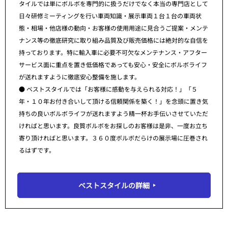
タイルでは単にボルボを専門的に扱うだけでなく本当の専門店として
日々研修ミーティングを行い車両知識・展示車両１台１台の車両状
態・相場・他店様の動向・お客様の使用用途に見合うご提案・メンテ
ナンス等の徹底研究に取り組み品質及び販売価格には絶対的な自信を
持っております。特に輸入車に必要不可欠なメンテナンス・アフター
サービス面に重点を置き低価格であっても安心・安全にボルボライフ
が送れますように徹底安心整備を施します。
● ベストスタイルでは「お客様に感動を与えられる対応！」「５
年・１０年お付き合いして頂ける信頼関係を築く！」を念頭に置き気
持ちの良いボルボライフが送れますよう精一杯お手伝いさせていただ
ければと思います。良質ボルボをお探しのお客様は是非、一度お立ち
寄り頂ければと思います。３６０度ボルボだらけの展示場に圧巻され
るはずです。
ベストスタイルの詳細