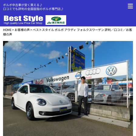
ボルボ中古車が安く買える♪
口コミでも評判の全国屈指のボルボ専門店♪
HOME
>
お客様の声
> ベストスタイル ボルボ アウディ フォルクスワーゲン 評判／口コミ／お客
様の声