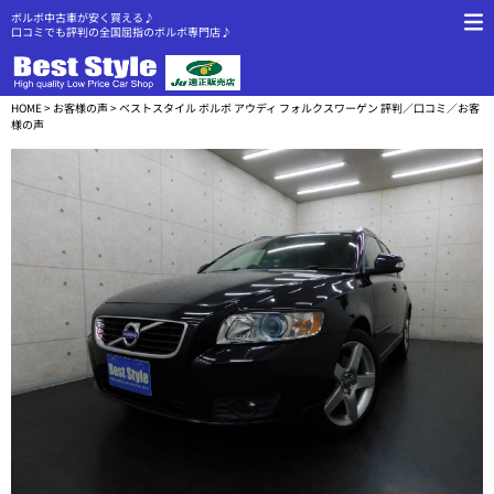
ボルボ中古車が安く買える♪
口コミでも評判の全国屈指のボルボ専門店♪
HOME
>
お客様の声
> ベストスタイル ボルボ アウディ フォルクスワーゲン 評判／口コミ／お客
様の声