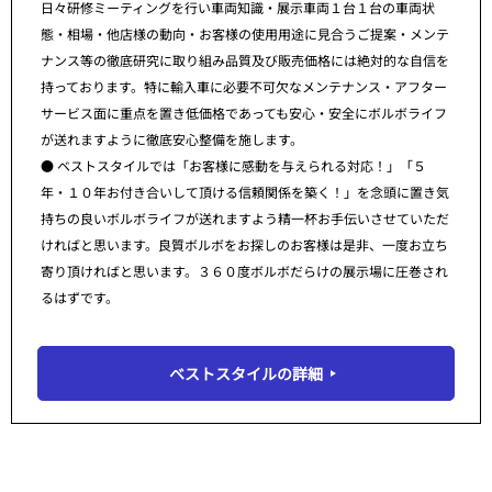
日々研修ミーティングを行い車両知識・展示車両１台１台の車両状
態・相場・他店様の動向・お客様の使用用途に見合うご提案・メンテ
ナンス等の徹底研究に取り組み品質及び販売価格には絶対的な自信を
持っております。特に輸入車に必要不可欠なメンテナンス・アフター
サービス面に重点を置き低価格であっても安心・安全にボルボライフ
が送れますように徹底安心整備を施します。
● ベストスタイルでは「お客様に感動を与えられる対応！」「５
年・１０年お付き合いして頂ける信頼関係を築く！」を念頭に置き気
持ちの良いボルボライフが送れますよう精一杯お手伝いさせていただ
ければと思います。良質ボルボをお探しのお客様は是非、一度お立ち
寄り頂ければと思います。３６０度ボルボだらけの展示場に圧巻され
るはずです。
ベストスタイルの詳細