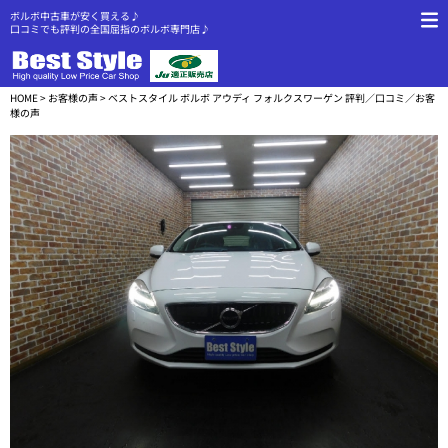
ボルボ中古車が安く買える♪
口コミでも評判の全国屈指のボルボ専門店♪
HOME
>
お客様の声
> ベストスタイル ボルボ アウディ フォルクスワーゲン 評判／口コミ／お客
様の声