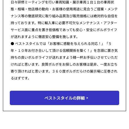
日々研修ミーティングを行い車両知識・展示車両１台１台の車両状
態・相場・他店様の動向・お客様の使用用途に見合うご提案・メンテ
ナンス等の徹底研究に取り組み品質及び販売価格には絶対的な自信を
持っております。特に輸入車に必要不可欠なメンテナンス・アフター
サービス面に重点を置き低価格であっても安心・安全にボルボライフ
が送れますように徹底安心整備を施します。
● ベストスタイルでは「お客様に感動を与えられる対応！」「５
年・１０年お付き合いして頂ける信頼関係を築く！」を念頭に置き気
持ちの良いボルボライフが送れますよう精一杯お手伝いさせていただ
ければと思います。良質ボルボをお探しのお客様は是非、一度お立ち
寄り頂ければと思います。３６０度ボルボだらけの展示場に圧巻され
るはずです。
ベストスタイルの詳細