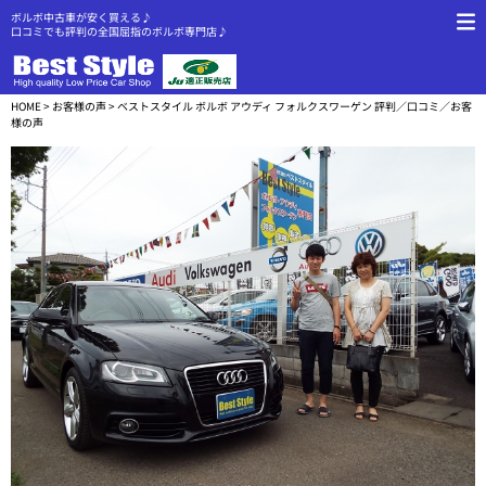
ボルボ中古車が安く買える♪
口コミでも評判の全国屈指のボルボ専門店♪
HOME
>
お客様の声
> ベストスタイル ボルボ アウディ フォルクスワーゲン 評判／口コミ／お客
様の声