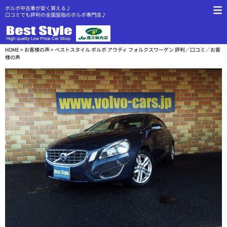
ボルボ中古車が安く買える♪
口コミでも評判の全国屈指のボルボ専門店♪
HOME
>
お客様の声
> ベストスタイル ボルボ アウディ フォルクスワーゲン 評判／口コミ／お客
様の声