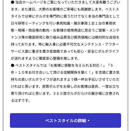
● 当店ホームページをご覧になっていただきまして大変有難うござい
ます。また連日、大勢のお客様のご来場にも感謝致します。ベストス
タイルでは単にボルボを専門的に扱うだけでなく本当の専門店として
日々研修ミーティングを行い車両知識・展示車両１台１台の車両状
態・相場・他店様の動向・お客様の使用用途に見合うご提案・メンテ
ナンス等の徹底研究に取り組み品質及び販売価格には絶対的な自信を
持っております。特に輸入車に必要不可欠なメンテナンス・アフター
サービス面に重点を置き低価格であっても安心・安全にボルボライフ
が送れますように徹底安心整備を施します。
● ベストスタイルでは「お客様に感動を与えられる対応！」「５
年・１０年お付き合いして頂ける信頼関係を築く！」を念頭に置き気
持ちの良いボルボライフが送れますよう精一杯お手伝いさせていただ
ければと思います。良質ボルボをお探しのお客様は是非、一度お立ち
寄り頂ければと思います。３６０度ボルボだらけの展示場に圧巻され
るはずです。
ベストスタイルの詳細