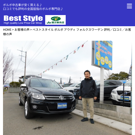
ボルボ中古車が安く買える♪
口コミでも評判の全国屈指のボルボ専門店♪
HOME
>
お客様の声
> ベストスタイル ボルボ アウディ フォルクスワーゲン 評判／口コミ／お客
様の声