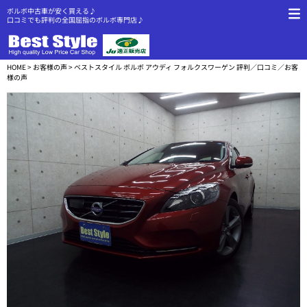
ボルボ中古車が安く買える♪
口コミでも評判の全国屈指のボルボ専門店♪
HOME
>
お客様の声
> ベストスタイル ボルボ アウディ フォルクスワーゲン 評判／口コミ／お客
様の声