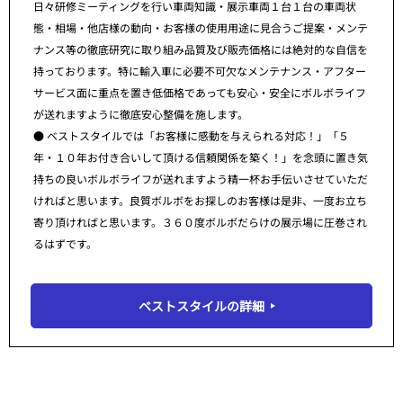
日々研修ミーティングを行い車両知識・展示車両１台１台の車両状
態・相場・他店様の動向・お客様の使用用途に見合うご提案・メンテ
ナンス等の徹底研究に取り組み品質及び販売価格には絶対的な自信を
持っております。特に輸入車に必要不可欠なメンテナンス・アフター
サービス面に重点を置き低価格であっても安心・安全にボルボライフ
が送れますように徹底安心整備を施します。
● ベストスタイルでは「お客様に感動を与えられる対応！」「５
年・１０年お付き合いして頂ける信頼関係を築く！」を念頭に置き気
持ちの良いボルボライフが送れますよう精一杯お手伝いさせていただ
ければと思います。良質ボルボをお探しのお客様は是非、一度お立ち
寄り頂ければと思います。３６０度ボルボだらけの展示場に圧巻され
るはずです。
ベストスタイルの詳細