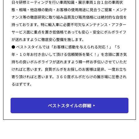
日々研修ミーティングを行い車両知識・展示車両１台１台の車両状
態・相場・他店様の動向・お客様の使用用途に見合うご提案・メンテ
ナンス等の徹底研究に取り組み品質及び販売価格には絶対的な自信を
持っております。特に輸入車に必要不可欠なメンテナンス・アフター
サービス面に重点を置き低価格であっても安心・安全にボルボライフ
が送れますように徹底安心整備を施します。
● ベストスタイルでは「お客様に感動を与えられる対応！」「５
年・１０年お付き合いして頂ける信頼関係を築く！」を念頭に置き気
持ちの良いボルボライフが送れますよう精一杯お手伝いさせていただ
ければと思います。良質ボルボをお探しのお客様は是非、一度お立ち
寄り頂ければと思います。３６０度ボルボだらけの展示場に圧巻され
るはずです。
ベストスタイルの詳細