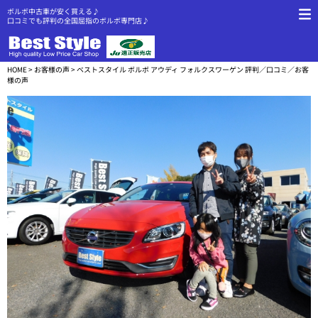
ボルボ中古車が安く買える♪
口コミでも評判の全国屈指のボルボ専門店♪
HOME
>
お客様の声
> ベストスタイル ボルボ アウディ フォルクスワーゲン 評判／口コミ／お客
様の声