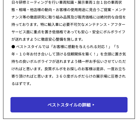
日々研修ミーティングを行い車両知識・展示車両１台１台の車両状
態・相場・他店様の動向・お客様の使用用途に見合うご提案・メンテ
ナンス等の徹底研究に取り組み品質及び販売価格には絶対的な自信を
持っております。特に輸入車に必要不可欠なメンテナンス・アフター
サービス面に重点を置き低価格であっても安心・安全にボルボライフ
が送れますように徹底安心整備を施します。
● ベストスタイルでは「お客様に感動を与えられる対応！」「５
年・１０年お付き合いして頂ける信頼関係を築く！」を念頭に置き気
持ちの良いボルボライフが送れますよう精一杯お手伝いさせていただ
ければと思います。良質ボルボをお探しのお客様は是非、一度お立ち
寄り頂ければと思います。３６０度ボルボだらけの展示場に圧巻され
るはずです。
ベストスタイルの詳細