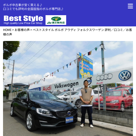
ボルボ中古車が安く買える♪
口コミでも評判の全国屈指のボルボ専門店♪
HOME
>
お客様の声
> ベストスタイル ボルボ アウディ フォルクスワーゲン 評判／口コミ／お客
様の声