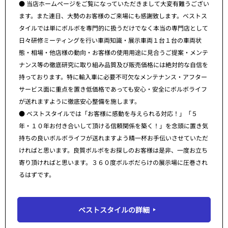
● 当店ホームページをご覧になっていただきまして大変有難うござい
ます。また連日、大勢のお客様のご来場にも感謝致します。ベストス
タイルでは単にボルボを専門的に扱うだけでなく本当の専門店として
日々研修ミーティングを行い車両知識・展示車両１台１台の車両状
態・相場・他店様の動向・お客様の使用用途に見合うご提案・メンテ
ナンス等の徹底研究に取り組み品質及び販売価格には絶対的な自信を
持っております。特に輸入車に必要不可欠なメンテナンス・アフター
サービス面に重点を置き低価格であっても安心・安全にボルボライフ
が送れますように徹底安心整備を施します。
● ベストスタイルでは「お客様に感動を与えられる対応！」「５
年・１０年お付き合いして頂ける信頼関係を築く！」を念頭に置き気
持ちの良いボルボライフが送れますよう精一杯お手伝いさせていただ
ければと思います。良質ボルボをお探しのお客様は是非、一度お立ち
寄り頂ければと思います。３６０度ボルボだらけの展示場に圧巻され
るはずです。
ベストスタイルの詳細