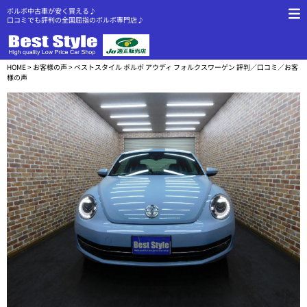
ボルボ中古車が安く買える♪
口コミでも評判の全国屈指のボルボ専門店♪
HOME
>
お客様の声
> ベストスタイル ボルボ アウディ フォルクスワーゲン 評判／口コミ／お客
様の声