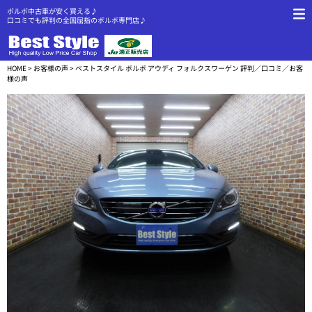
ボルボ中古車が安く買える♪
口コミでも評判の全国屈指のボルボ専門店♪
HOME
>
お客様の声
> ベストスタイル ボルボ アウディ フォルクスワーゲン 評判／口コミ／お客
様の声