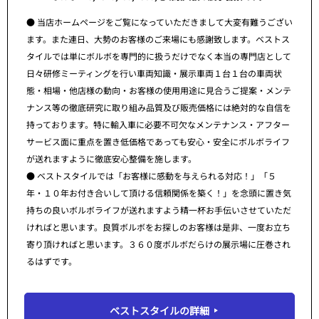
● 当店ホームページをご覧になっていただきまして大変有難うござい
ます。また連日、大勢のお客様のご来場にも感謝致します。ベストス
タイルでは単にボルボを専門的に扱うだけでなく本当の専門店として
日々研修ミーティングを行い車両知識・展示車両１台１台の車両状
態・相場・他店様の動向・お客様の使用用途に見合うご提案・メンテ
ナンス等の徹底研究に取り組み品質及び販売価格には絶対的な自信を
持っております。特に輸入車に必要不可欠なメンテナンス・アフター
サービス面に重点を置き低価格であっても安心・安全にボルボライフ
が送れますように徹底安心整備を施します。
● ベストスタイルでは「お客様に感動を与えられる対応！」「５
年・１０年お付き合いして頂ける信頼関係を築く！」を念頭に置き気
持ちの良いボルボライフが送れますよう精一杯お手伝いさせていただ
ければと思います。良質ボルボをお探しのお客様は是非、一度お立ち
寄り頂ければと思います。３６０度ボルボだらけの展示場に圧巻され
るはずです。
ベストスタイルの詳細