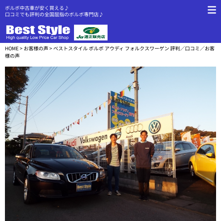
ボルボ中古車が安く買える♪
口コミでも評判の全国屈指のボルボ専門店♪
HOME
>
お客様の声
> ベストスタイル ボルボ アウディ フォルクスワーゲン 評判／口コミ／お客
様の声