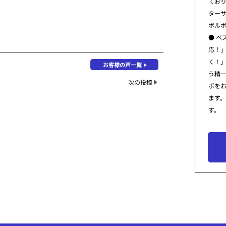
てお
ター
ボル
● ベ
応！
く！
お客様の声一覧
う精
次の投稿
ボを
ます
す。