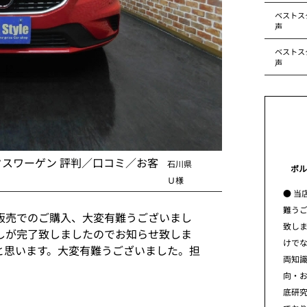
ベストス
声
ベストス
声
クスワーゲン 評判／口コミ／お客
石川県
ボル
Ｕ様
● 当
難う
販売でのご購入、大変有難うございまし
致し
しが完了致しましたのでお知らせ致しま
けで
と思います。大変有難うございました。担
両知
向・
底研