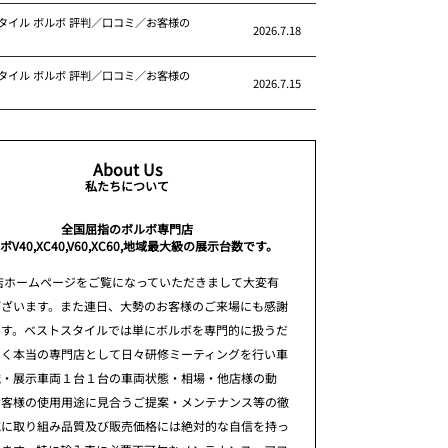
タイル ボルボ 評判／口コミ／お客様の
2026.7.18
タイル ボルボ 評判／口コミ／お客様の
2026.7.15
About Us
私たちについて
全国屈指のボルボ専門店
ボV40,XC40,V60,XC60,地域最大級の展示台数です。
店ホームページをご覧になっていただきまして大変有
ございます。また連日、大勢のお客様のご来場にも感謝
ます。ベストスタイルでは単にボルボを専門的に扱うだ
なく本当の専門店として日々研修ミーティングを行い車
識・展示車両１台１台の車両状態・相場・他店様の動
お客様の使用用途に見合うご提案・メンテナンス等の徹
究に取り組み品質及び販売価格には絶対的な自信を持っ