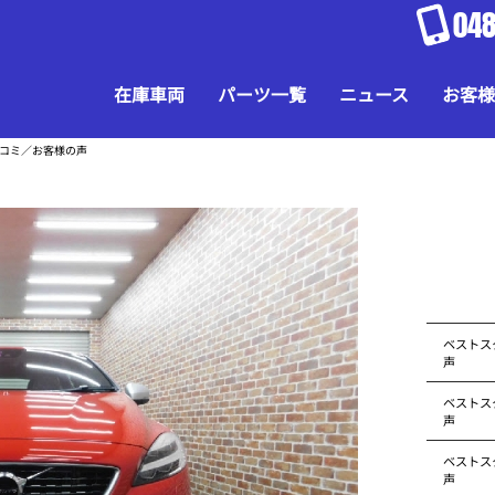
048
在庫車両
パーツ一覧
ニュース
お客様
口コミ／お客様の声
ベストス
声
ベストス
声
ベストス
声