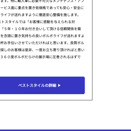
ります。特に輸入車に必要不可欠なメンテナンス・アフ
サービス面に重点を置き低価格であっても安心・安全に
ボライフが送れますように徹底安心整備を施します。
ストスタイルでは「お客様に感動を与えられる対
」「５年・１０年お付き合いして頂ける信頼関係を築
」を念頭に置き気持ちの良いボルボライフが送れますよ
一杯お手伝いさせていただければと思います。良質ボル
お探しのお客様は是非、一度お立ち寄り頂ければと思い
。３６０度ボルボだらけの展示場に圧巻されるはずで
ベストスタイルの詳細