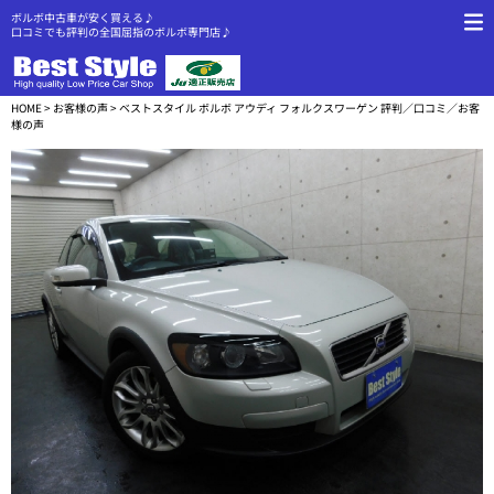
ボルボ中古車が安く買える♪
口コミでも評判の全国屈指のボルボ専門店♪
HOME
>
お客様の声
> ベストスタイル ボルボ アウディ フォルクスワーゲン 評判／口コミ／お客
様の声