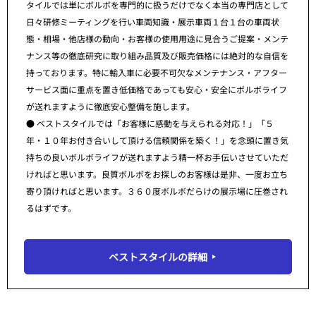
タイルでは単にボルボを専門的に扱うだけでなく本当の専門店として
日々研修ミーティングを行い車両知識・展示車両１台１台の車両状
態・相場・他店様の動向・お客様の使用用途に見合うご提案・メンテ
ナンス等の徹底研究に取り組み品質及び販売価格には絶対的な自信を
持っております。特に輸入車に必要不可欠なメンテナンス・アフター
サービス面に重点を置き低価格であっても安心・安全にボルボライフ
が送れますように徹底安心整備を施します。
● ベストスタイルでは「お客様に感動を与えられる対応！」「５
年・１０年お付き合いして頂ける信頼関係を築く！」を念頭に置き気
持ちの良いボルボライフが送れますよう精一杯お手伝いさせていただ
ければと思います。良質ボルボをお探しのお客様は是非、一度お立ち
寄り頂ければと思います。３６０度ボルボだらけの展示場に圧巻され
るはずです。
ベストスタイルの詳細