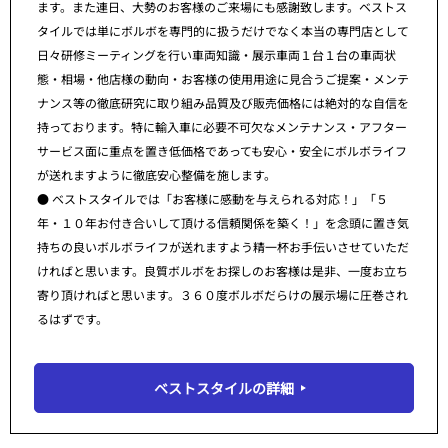
ます。また連日、大勢のお客様のご来場にも感謝致します。ベストス
タイルでは単にボルボを専門的に扱うだけでなく本当の専門店として
日々研修ミーティングを行い車両知識・展示車両１台１台の車両状
態・相場・他店様の動向・お客様の使用用途に見合うご提案・メンテ
ナンス等の徹底研究に取り組み品質及び販売価格には絶対的な自信を
持っております。特に輸入車に必要不可欠なメンテナンス・アフター
サービス面に重点を置き低価格であっても安心・安全にボルボライフ
が送れますように徹底安心整備を施します。
● ベストスタイルでは「お客様に感動を与えられる対応！」「５
年・１０年お付き合いして頂ける信頼関係を築く！」を念頭に置き気
持ちの良いボルボライフが送れますよう精一杯お手伝いさせていただ
ければと思います。良質ボルボをお探しのお客様は是非、一度お立ち
寄り頂ければと思います。３６０度ボルボだらけの展示場に圧巻され
るはずです。
ベストスタイルの詳細