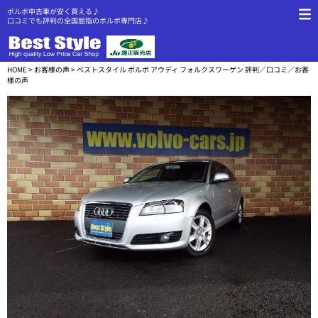
ボルボ中古車が安く買える♪
口コミでも評判の全国屈指のボルボ専門店♪
HOME
>
お客様の声
> ベストスタイル ボルボ アウディ フォルクスワーゲン 評判／口コミ／お客
様の声