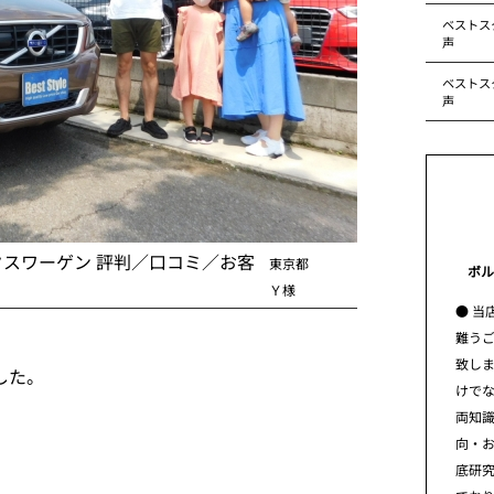
ベストス
声
ベストス
声
クスワーゲン 評判／口コミ／お客
東京都
ボル
Ｙ様
● 当
難う
致し
した。
けで
両知
向・
底研