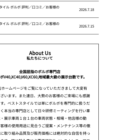
タイル ボルボ 評判／口コミ／お客様の
2026.7.18
タイル ボルボ 評判／口コミ／お客様の
2026.7.15
About Us
私たちについて
全国屈指のボルボ専門店
ボV40,XC40,V60,XC60,地域最大級の展示台数です。
店ホームページをご覧になっていただきまして大変有
ございます。また連日、大勢のお客様のご来場にも感謝
ます。ベストスタイルでは単にボルボを専門的に扱うだ
なく本当の専門店として日々研修ミーティングを行い車
識・展示車両１台１台の車両状態・相場・他店様の動
お客様の使用用途に見合うご提案・メンテナンス等の徹
究に取り組み品質及び販売価格には絶対的な自信を持っ