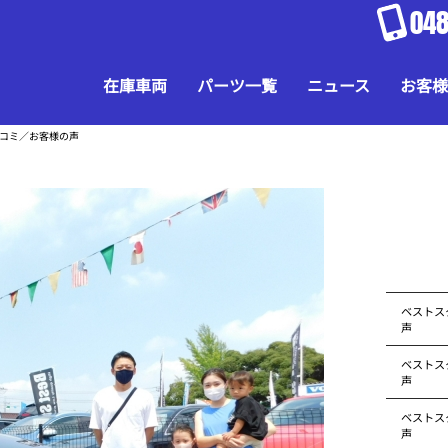
048
在庫車両
パーツ一覧
ニュース
お客様
口コミ／お客様の声
ベストス
声
ベストス
声
ベストス
声