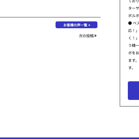
てお
ター
ボル
● ベ
お客様の声一覧
応！
次の投稿
く！
う精
ボを
ます
す。