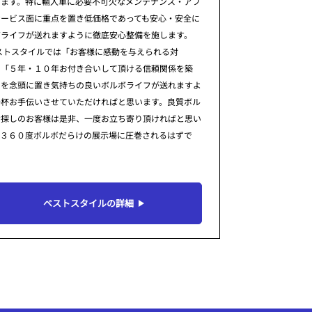
ります。特に輸入車に必要不可欠なメンテナンス・アフ
サービス面に重点を置き低価格であっても安心・安全に
ボライフが送れますように徹底安心整備を施します。
ストスタイルでは「お客様に感動を与えられる対
」「５年・１０年お付き合いして頂ける信頼関係を築
」を念頭に置き気持ちの良いボルボライフが送れますよ
一杯お手伝いさせていただければと思います。良質ボル
お探しのお客様は是非、一度お立ち寄り頂ければと思い
。３６０度ボルボだらけの展示場に圧巻されるはずで
ベストスタイルの詳細