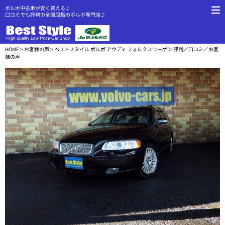
ボルボ中古車が安く買える♪
口コミでも評判の全国屈指のボルボ専門店♪
HOME
>
お客様の声
> ベストスタイル ボルボ アウディ フォルクスワーゲン 評判／口コミ／お客
様の声