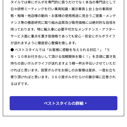
タイルでは単にボルボを専門的に扱うだけでなく本当の専門店として
日々研修ミーティングを行い車両知識・展示車両１台１台の車両状
態・相場・他店様の動向・お客様の使用用途に見合うご提案・メンテ
ナンス等の徹底研究に取り組み品質及び販売価格には絶対的な自信を
持っております。特に輸入車に必要不可欠なメンテナンス・アフター
サービス面に重点を置き低価格であっても安心・安全にボルボライフ
が送れますように徹底安心整備を施します。
● ベストスタイルでは「お客様に感動を与えられる対応！」「５
年・１０年お付き合いして頂ける信頼関係を築く！」を念頭に置き気
持ちの良いボルボライフが送れますよう精一杯お手伝いさせていただ
ければと思います。良質ボルボをお探しのお客様は是非、一度お立ち
寄り頂ければと思います。３６０度ボルボだらけの展示場に圧巻され
るはずです。
ベストスタイルの詳細