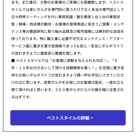
ます。また連日、大勢のお客様のご来場にも感謝致します。ベストス
タイルでは単にボルボを専門的に扱うだけでなく本当の専門店として
日々研修ミーティングを行い車両知識・展示車両１台１台の車両状
態・相場・他店様の動向・お客様の使用用途に見合うご提案・メンテ
ナンス等の徹底研究に取り組み品質及び販売価格には絶対的な自信を
持っております。特に輸入車に必要不可欠なメンテナンス・アフター
サービス面に重点を置き低価格であっても安心・安全にボルボライフ
が送れますように徹底安心整備を施します。
● ベストスタイルでは「お客様に感動を与えられる対応！」「５
年・１０年お付き合いして頂ける信頼関係を築く！」を念頭に置き気
持ちの良いボルボライフが送れますよう精一杯お手伝いさせていただ
ければと思います。良質ボルボをお探しのお客様は是非、一度お立ち
寄り頂ければと思います。３６０度ボルボだらけの展示場に圧巻され
るはずです。
ベストスタイルの詳細