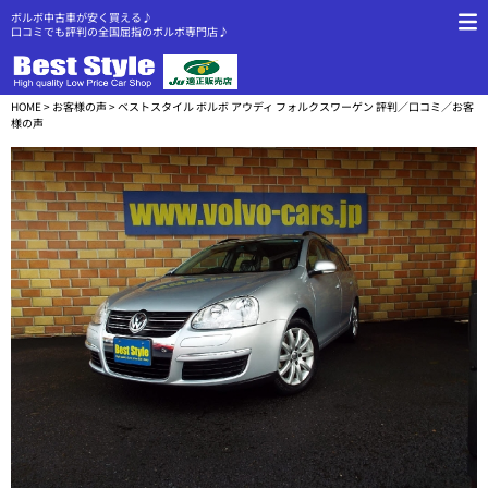
ボルボ中古車が安く買える♪
口コミでも評判の全国屈指のボルボ専門店♪
HOME
>
お客様の声
> ベストスタイル ボルボ アウディ フォルクスワーゲン 評判／口コミ／お客
様の声