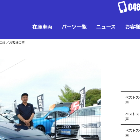
048
在庫車両
パーツ一覧
ニュース
お客様
口コミ／お客様の声
ベストス
声
ベストス
声
ベストス
声