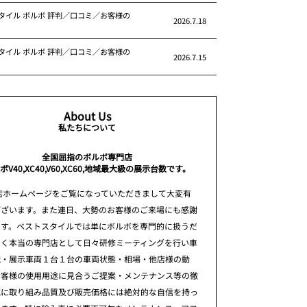
タイル ボルボ 評判／口コミ／お客様の
2026.7.18
タイル ボルボ 評判／口コミ／お客様の
2026.7.15
About Us
私たちについて
全国屈指のボルボ専門店
ボV40,XC40,V60,XC60,地域最大級の展示台数です。
店ホームページをご覧になっていただきまして大変有
ございます。また連日、大勢のお客様のご来場にも感謝
ます。ベストスタイルでは単にボルボを専門的に扱うだ
なく本当の専門店として日々研修ミーティングを行い車
識・展示車両１台１台の車両状態・相場・他店様の動
お客様の使用用途に見合うご提案・メンテナンス等の徹
究に取り組み品質及び販売価格には絶対的な自信を持っ