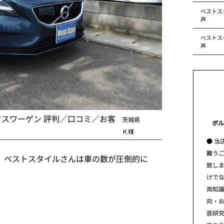
ベストス
声
ベストス
声
クスワーゲン 評判／口コミ／お客
茨城県
ボル
Ｋ様
● 当
難う
、ベストスタイルさんは車の数が圧倒的に
致し
けで
両知
向・
底研