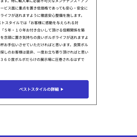
ります。特に輸入車に必要不可欠なメンテナンス・アフ
サービス面に重点を置き低価格であっても安心・安全に
ボライフが送れますように徹底安心整備を施します。
ストスタイルでは「お客様に感動を与えられる対
」「５年・１０年お付き合いして頂ける信頼関係を築
」を念頭に置き気持ちの良いボルボライフが送れますよ
一杯お手伝いさせていただければと思います。良質ボル
お探しのお客様は是非、一度お立ち寄り頂ければと思い
。３６０度ボルボだらけの展示場に圧巻されるはずで
ベストスタイルの詳細