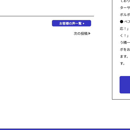
てお
ター
ボル
● ベ
お客様の声一覧
応！
次の投稿
く！
う精
ボを
ます
す。