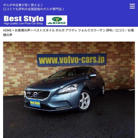
ボルボ中古車が安く買える♪
口コミでも評判の全国屈指のボルボ専門店♪
HOME
>
お客様の声
> ベストスタイル ボルボ アウディ フォルクスワーゲン 評判／口コミ／お客
様の声