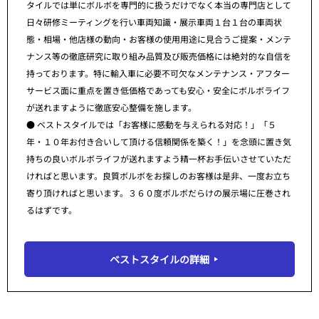
タイルでは単にボルボを専門的に扱うだけでなく本当の専門店として
日々研修ミーティングを行い車両知識・展示車両１台１台の車両状
態・相場・他店様の動向・お客様の使用用途に見合うご提案・メンテ
ナンス等の徹底研究に取り組み品質及び販売価格には絶対的な自信を
持っております。特に輸入車に必要不可欠なメンテナンス・アフター
サービス面に重点を置き低価格であっても安心・安全にボルボライフ
が送れますように徹底安心整備を施します。
● ベストスタイルでは「お客様に感動を与えられる対応！」「５
年・１０年お付き合いして頂ける信頼関係を築く！」を念頭に置き気
持ちの良いボルボライフが送れますよう精一杯お手伝いさせていただ
ければと思います。良質ボルボをお探しのお客様は是非、一度お立ち
寄り頂ければと思います。３６０度ボルボだらけの展示場に圧巻され
るはずです。
ベストスタイルの詳細