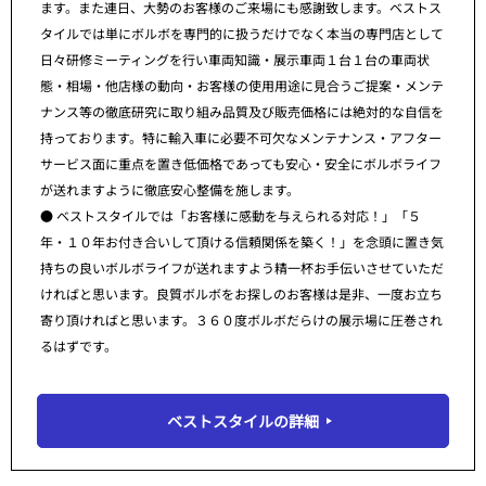
ます。また連日、大勢のお客様のご来場にも感謝致します。ベストス
タイルでは単にボルボを専門的に扱うだけでなく本当の専門店として
日々研修ミーティングを行い車両知識・展示車両１台１台の車両状
態・相場・他店様の動向・お客様の使用用途に見合うご提案・メンテ
ナンス等の徹底研究に取り組み品質及び販売価格には絶対的な自信を
持っております。特に輸入車に必要不可欠なメンテナンス・アフター
サービス面に重点を置き低価格であっても安心・安全にボルボライフ
が送れますように徹底安心整備を施します。
● ベストスタイルでは「お客様に感動を与えられる対応！」「５
年・１０年お付き合いして頂ける信頼関係を築く！」を念頭に置き気
持ちの良いボルボライフが送れますよう精一杯お手伝いさせていただ
ければと思います。良質ボルボをお探しのお客様は是非、一度お立ち
寄り頂ければと思います。３６０度ボルボだらけの展示場に圧巻され
るはずです。
ベストスタイルの詳細