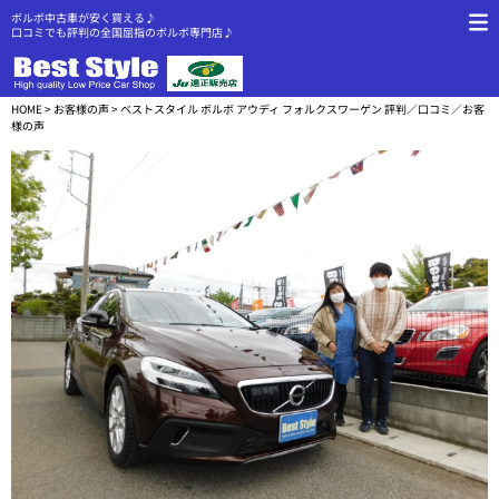
ボルボ中古車が安く買える♪
口コミでも評判の全国屈指のボルボ専門店♪
HOME
>
お客様の声
> ベストスタイル ボルボ アウディ フォルクスワーゲン 評判／口コミ／お客
様の声